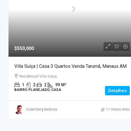
$550,000
Villa Suíça | Casa 3 Quartos Venda Tarumã, Manaus AM
Residencial Villa Suíça,
1
2
2
99
M²
BAIRRO PLANEJADO, CASA
Detalhes
Gutemberg Barbosa
11 meses atrás