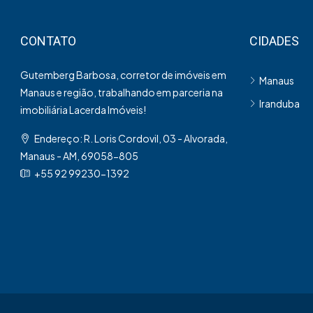
CONTATO
CIDADES
Gutemberg Barbosa, corretor de imóveis em
Manaus
Manaus e região, trabalhando em parceria na
Iranduba
imobiliária Lacerda Imóveis!
Endereço: R. Loris Cordovil, 03 - Alvorada,
Manaus - AM, 69058-805
+55 92 99230-1392