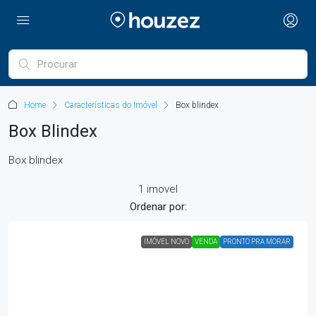
Home
Características do Imóvel
Box blindex
Box Blindex
Box blindex
1 imovel
Ordenar por:
IMÓVEL NOVO
VENDA
PRONTO PRA MORAR